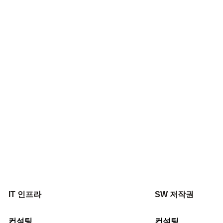
유어스텍은 전문성과 오랜 경험을 바탕으로
 수 있는 ​​솔루션 컨설팅 서비스 및 S/W를 공급하는
IT 인프라
SW 저작권
컨설팅
컨설팅