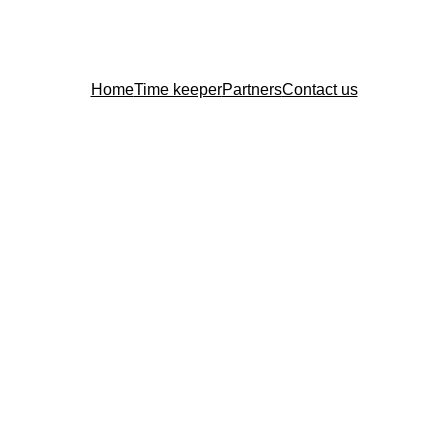
Home
Time keeper
Partners
Contact us
어스텍